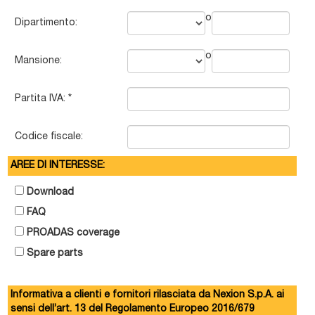
o
Dipartimento:
o
Mansione:
Partita IVA:
*
Codice fiscale:
AREE DI INTERESSE:
Download
FAQ
PROADAS coverage
Spare parts
Informativa a clienti e fornitori rilasciata da Nexion S.p.A. ai
sensi dell’art. 13 del Regolamento Europeo 2016/679