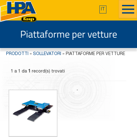
IT
Piattaforme per vetture
PRODOTTI
»
SOLLEVATORI
»
PIATTAFORME PER VETTURE
1 a 1 da
1
record(s) trovati