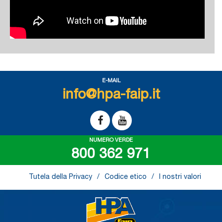
E-MAIL
info@hpa-faip.it
NUMERO VERDE
800 362 971
Tutela della Privacy
Codice etico
I nostri valori