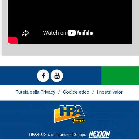
Tutela della Privacy
Codice etico
I nostri valori
HPA-Faip
è un brand del Gruppo