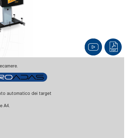
lecamere.
nto automatico dei target
e A4.